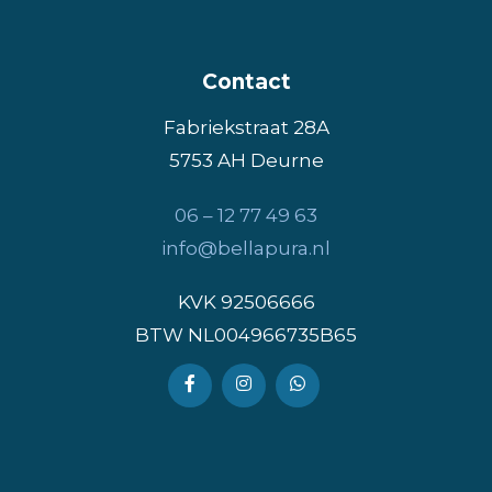
Contact
Fabriekstraat 28A
5753 AH Deurne
​06 – 12 77 49 63
info@bellapura.nl
KVK 92506666
BTW NL004966735B65