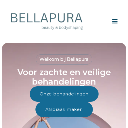
Welkom bij Bellapura
Voor zachte en veilige
behandelingen
Onze behandelingen
Afspraak maken